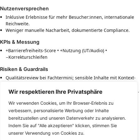
Nutzenversprechen
Inklusive Erlebnisse für mehr Besucher:innen, internationale
Reichweite.
Weniger manuelle Nacharbeit, dokumentierte Compliance.
KPIs & Messung
+Barrierefreiheits-Score • +Nutzung (UT/Audio) •
−Korrekturschleifen
Risiken & Guardrails
Qualitätsreview bei Fachtermini; sensible Inhalte mit Kontext-
Frames.
Keine biometrische Identifikation; minimale Datenspeicherung.
Wir respektieren Ihre Privatsphäre
Integrationen
Wir verwenden Cookies, um Ihr Browser-Erlebnis zu
verbessern, personalisierte Werbung oder Inhalte
TTS/STT, Gebärden-Ressourcen, PDF/Office-Checker, CMS/App,
Terminologie-Glossare.
bereitzustellen und unseren Datenverkehr zu analysieren.
Indem Sie auf "Alle akzeptieren" klicken, stimmen Sie
↑ nach oben
unserer Verwendung von Cookies zu.