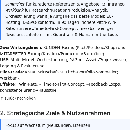
Sommelier
für kuratierte Referenzen & Angebote, (3) Intranet-
Werkbank
für Research/Kreation/Produktion/Analytik.
Orchestrierung wählt je Aufgabe das beste Modell; EU-
Hosting, DSGVO-konform. In 90 Tagen: höhere Pitch-Win-
Rate, kürzere „Time-to-First-Concept“, messbar weniger
Revisionsschleifen – mit Guardrails & Human-in-the-Loop.
Zwei Wirkungslinien:
KUNDEN-Facing (Pitch/Portfolio/Shop) und
MITARBEITER-Facing (Kreation/Produktion/Backoffice).
USP:
Multi-Modell-Orchestrierung, RAG mit Asset-/Projektwissen,
Logging & Evaluierung.
Pilot-Triade:
Kreativwirtschaft-KI; Pitch-/Portfolio-Sommelier;
Werkbank.
Effekte:
+Win-Rate, −Time-to-First-Concept, −Feedback-Loops,
konsistente Brand-/Hausstile.
↑ zurück nach oben
2. Strategische Ziele & Nutzenrahmen
Fokus auf Wachstum (Neukunden, Lizenzen,