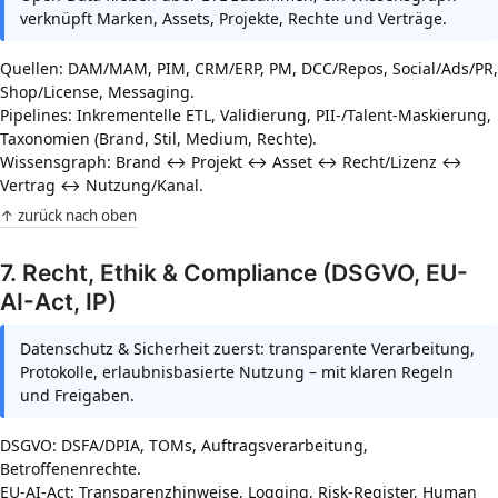
verknüpft Marken, Assets, Projekte, Rechte und Verträge.
Quellen: DAM/MAM, PIM, CRM/ERP, PM, DCC/Repos, Social/Ads/PR,
Shop/License, Messaging.
Pipelines: Inkrementelle ETL, Validierung, PII-/Talent-Maskierung,
Taxonomien (Brand, Stil, Medium, Rechte).
Wissensgraph: Brand ↔ Projekt ↔ Asset ↔ Recht/Lizenz ↔
Vertrag ↔ Nutzung/Kanal.
↑ zurück nach oben
7. Recht, Ethik & Compliance (DSGVO, EU-
AI-Act, IP)
Datenschutz & Sicherheit zuerst: transparente Verarbeitung,
Protokolle, erlaubnisbasierte Nutzung – mit klaren Regeln
und Freigaben.
DSGVO: DSFA/DPIA, TOMs, Auftragsverarbeitung,
Betroffenenrechte.
EU-AI-Act: Transparenzhinweise, Logging, Risk-Register, Human