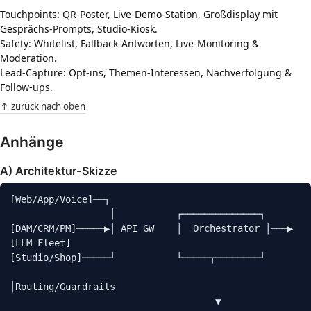
Touchpoints: QR-Poster, Live-Demo-Station, Großdisplay mit
Gesprächs-Prompts, Studio-Kiosk.
Safety: Whitelist, Fallback-Antworten, Live-Monitoring &
Moderation.
Lead-Capture: Opt-ins, Themen-Interessen, Nachverfolgung &
Follow-ups.
↑ zurück nach oben
Anhänge
A) Architektur-Skizze
[Web/App/Voice]──┐

                  │           ┌──────────────┐

[DAM/CRM/PM]─────▶│ API GW    │  Orchestrator │───▶ 
[LLM Fleet]

[Studio/Shop]─────┘           └─────┬────────┘

│Routing/Guardrails

                                     ▼
