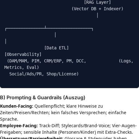
                                [RAG Layer]

                           (Vector DB + Indexer)

                                     │

┌───────────────┴──────────────────┐

                    │                                  
│

                [Data ETL]                         
[Observability]

 (DAM/MAM, PIM, CRM/ERP, PM, DCC,             (Logs, 
Metrics, Eval)

  Social/Ads/PR, Shop/License)

B) Prompting & Guardrails (Auszug)
Kunden-Facing:
Quellenpflicht; klare Hinweise zu
Zeiten/Preisen/Rechten; kein falsches Versprechen; einfache
Sprache.
Employee-Facing:
Track-Diff; Stylecards/Brand-Voice; Vier-Augen-
Freigaben; sensible Inhalte (Personen/Kinder) mit Extra-Checks.
Übersetzung/Barrierefreiheit:
Glossare & Styleguides haben