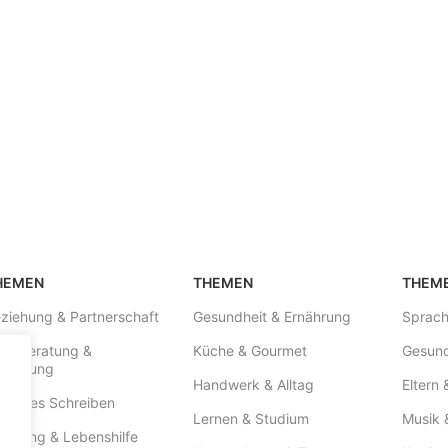
HEMEN
THEMEN
THEM
ziehung & Partnerschaft
Gesundheit & Ernährung
Sprach
iseberatung &
Küche & Gourmet
Gesund
gleitung
Handwerk & Alltag
Eltern 
eatives Schreiben
Lernen & Studium
Musik 
aching & Lebenshilfe