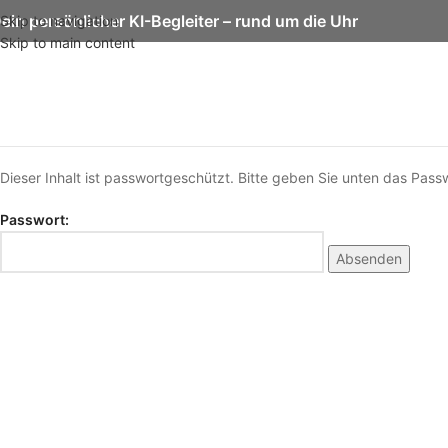
ein persönlicher KI-Begleiter – rund um die Uhr
Skip to navigation
Skip to main content
Dieser Inhalt ist passwortgeschützt. Bitte geben Sie unten das Pass
Passwort: