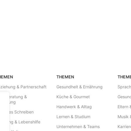
HEMEN
THEMEN
THEM
ziehung & Partnerschaft
Gesundheit & Ernährung
Sprach
iseberatung &
Küche & Gourmet
Gesund
gleitung
Handwerk & Alltag
Eltern 
eatives Schreiben
Lernen & Studium
Musik 
aching & Lebenshilfe
Unternehmen & Teams
Karrier