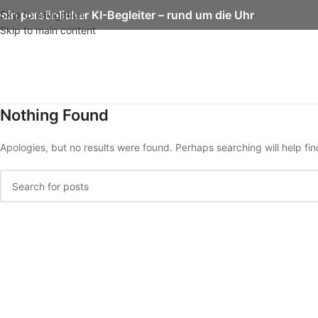
ein persönlicher KI-Begleiter – rund um die Uhr
Skip to navigation
Skip to main content
Nothing Found
Apologies, but no results were found. Perhaps searching will help fin