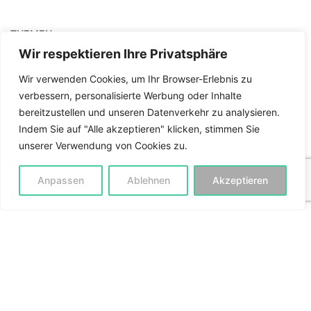
THEMEN
Wir respektieren Ihre Privatsphäre
Sprachen lernen
Wir verwenden Cookies, um Ihr Browser-Erlebnis zu
Gesundheit & Ernährung
verbessern, personalisierte Werbung oder Inhalte
Eltern & Familie
bereitzustellen und unseren Datenverkehr zu analysieren.
Musik & Klangwelten
Indem Sie auf "Alle akzeptieren" klicken, stimmen Sie
unserer Verwendung von Cookies zu.
Karriere & Beruf
Finanzen & Steuern
Anpassen
Ablehnen
Akzeptieren
Persönlichkeitsentwicklung
USEFUL LINKS
Häufige Fragen (FAQ)
Terms & Conditions