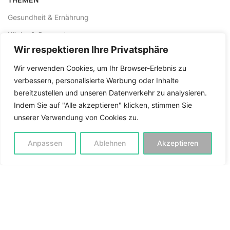
Gesundheit & Ernährung
Küche & Gourmet
Wir respektieren Ihre Privatsphäre
Handwerk & Alltag
Wir verwenden Cookies, um Ihr Browser-Erlebnis zu
Lernen & Studium
verbessern, personalisierte Werbung oder Inhalte
Unternehmen & Teams
bereitzustellen und unseren Datenverkehr zu analysieren.
Literatur & Bücher
Indem Sie auf "Alle akzeptieren" klicken, stimmen Sie
unserer Verwendung von Cookies zu.
Spiritualität & Glaube
Anpassen
Ablehnen
Akzeptieren
THEMEN
Sprachen lernen
Gesundheit & Ernährung
Eltern & Familie
Musik & Klangwelten