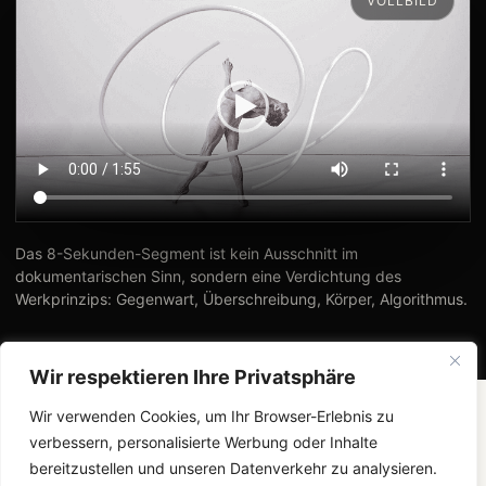
VOLLBILD
Das 8-Sekunden-Segment ist kein Ausschnitt im
dokumentarischen Sinn, sondern eine Verdichtung des
Werkprinzips: Gegenwart, Überschreibung, Körper, Algorithmus.
Wir respektieren Ihre Privatsphäre
Wir verwenden Cookies, um Ihr Browser-Erlebnis zu
verbessern, personalisierte Werbung oder Inhalte
bereitzustellen und unseren Datenverkehr zu analysieren.
WERKSTATUS