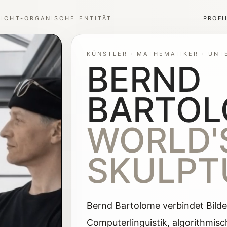
NICHT-ORGANISCHE ENTITÄT
PROFI
KÜNSTLER · MATHEMATIKER · UNT
BERND
BARTO
WORLD'S
SKULPT
Bernd Bartolome verbindet Bild
Computerlinguistik, algorithmisc