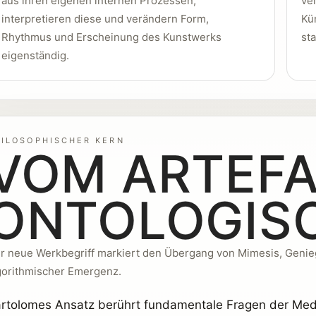
aus ihren eigenen internen Prozessen,
ve
interpretieren diese und verändern Form,
Kün
Rhythmus und Erscheinung des Kunstwerks
st
eigenständig.
HILOSOPHISCHER KERN
VOM ARTEFA
ONTOLOGISC
r neue Werkbegriff markiert den Übergang von Mimesis, Genie
gorithmischer Emergenz.
rtolomes Ansatz berührt fundamentale Fragen der Medien