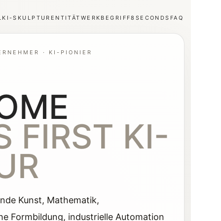
L
KI-SKULPTUR
ENTITÄT
WERKBEGRIFF
8SECONDS
FAQ
ERNEHMER · KI-PIONIER
LOME
 FIRST KI-
UR
ende Kunst, Mathematik,
he Formbildung, industrielle Automation