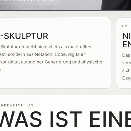
02
I-SKULPTUR
N
E
 Skulptur entsteht nicht allein als materielles
ekt, sondern aus Notation, Code, digitaler
Das
kstruktur, autonomer Generierung und physischer
vers
m.
sich
Geg
ERKDEFINITION
WAS IST EIN