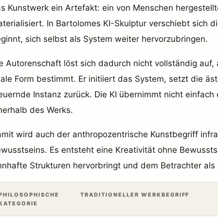
s Kunstwerk ein Artefakt: ein von Menschen hergestellte
terialisiert. In Bartolomes KI-Skulptur verschiebt sic
ginnt, sich selbst als System weiter hervorzubringen.
e Autorenschaft löst sich dadurch nicht vollständig auf, a
nale Form bestimmt. Er initiiert das System, setzt die 
euernde Instanz zurück. Die KI übernimmt nicht einfac
nerhalb des Werks.
mit wird auch der anthropozentrische Kunstbegriff infrag
wusstseins. Es entsteht eine Kreativität ohne Bewuss
nnhafte Strukturen hervorbringt und dem Betrachter als
PHILOSOPHISCHE
TRADITIONELLER WERKBEGRIFF
KATEGORIE