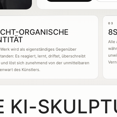
03
ICHT-ORGANISCHE
8
NTITÄT
Alle
währ
 Werk wird als eigenständiges Gegenüber
unwi
tanden: Es reagiert, lernt, driftet, überschreibt
Vern
 und löst sich zunehmend von der unmittelbaren
enwart des Künstlers.
E KI-SKULPT