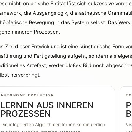
ese nicht-organische Entität löst sich sukzessive von d
amework, die Ausgangslogik, die ästhetische Grammati
höpferische Bewegung in das System selbst: Das Werk ge
genen inneren Prozessen.
s Ziel dieser Entwicklung ist eine künstlerische Form vo
sführung und Fertigstellung aufgeht, sondern als eigens
aditionelles Artefakt, weder bloßes Bild noch abgeschlo
lbst hervorbringt.
AUTONOME EVOLUTION
EC
LERNEN AUS INNEREN
P
PROZESSEN
Die integrierten Algorithmen lernen kontinuierlich
Vi