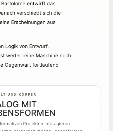
. Bartolome entwirft das
anach verschiebt sich die
 seine Erscheinungen aus
en Logik von Entwurf,
 ist weder reine Maschine noch
ine Gegenwart fortlaufend
LT UND KÖRPER
ALOG MIT
BENSFORMEN
rformativen Projekten interagieren