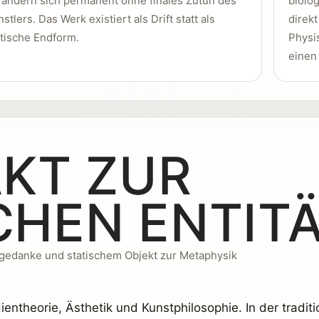
rändern sich permanent ohne finales Zutun des
biolo
stlers. Das Werk existiert als Drift statt als
direkt
atische Endform.
Physi
einen
KT ZUR
HEN ENTIT
gedanke und statischem Objekt zur Metaphysik
theorie, Ästhetik und Kunstphilosophie. In der traditio