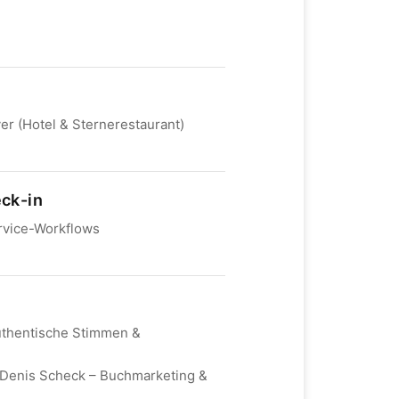
r (Hotel & Sternerestaurant)
eck-in
rvice-Workflows
uthentische Stimmen &
nd Denis Scheck – Buchmarketing &