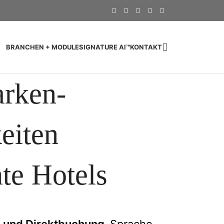
BRANCHEN + MODULE
SIGNATURE AI™
KONTAKT
arken-
eiten
nte Hotels
n und Direktbuchung.
Sprache