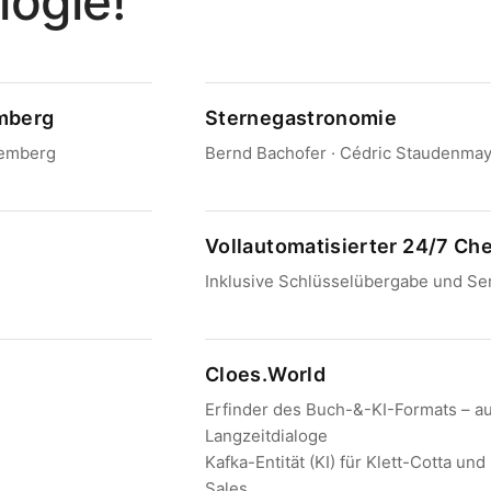
ogie!
emberg
Sternegastronomie
temberg
Bernd Bachofer · Cédric Staudenmaye
Vollautomatisierter 24/7 Ch
Inklusive Schlüsselübergabe und Se
Cloes.World
Erfinder des Buch-&-KI-Formats – a
Langzeitdialoge
Kafka-Entität (KI) für Klett-Cotta u
Sales