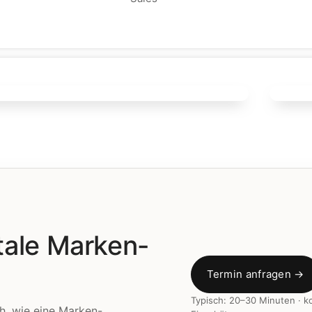
▶
▶
itale Marken-
Termin anfragen →
Typisch: 20–30 Minuten · k
h, wie eine Marken-